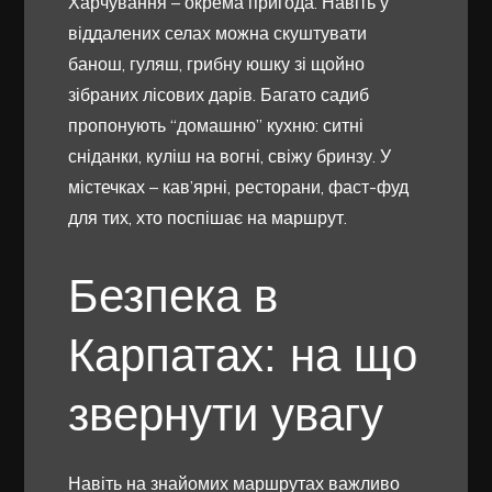
Харчування – окрема пригода. Навіть у
віддалених селах можна скуштувати
банош, гуляш, грибну юшку зі щойно
зібраних лісових дарів. Багато садиб
пропонують “домашню” кухню: ситні
сніданки, куліш на вогні, свіжу бринзу. У
містечках – кав’ярні, ресторани, фаст-фуд
для тих, хто поспішає на маршрут.
Безпека в
Карпатах: на що
звернути увагу
Навіть на знайомих маршрутах важливо