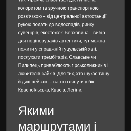
колоритом та зручною транспортною
розв’язкою – від центральної автостанції
рукою подати до водоспадів, ринку
сувенірів, екостежок. Верховина – вибір
для поціновувачів автентики, тут можна
пожити у справжній гуцульській хаті,
послухати трембітарів. Славське чи
Пилипець приваблюють гірськолижників і
любителів байків. Для тих, хто шукає тишу
й дикі пейзажі – варто глянути у бік
Красноїльська, Квасів, Легіни.
Якими
маршрутами і