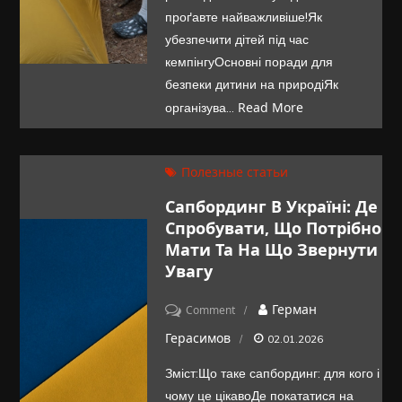
на
проґавте найважливіше!Як
поширені
убезпечити дітей під час
питання
кемпінгуОсновні поради для
безпеки дитини на природіЯк
і
Read More
організува…
рекомендації
для
сімей
Полезные статьи
Сапбординг В Україні: Де
Спробувати, Що Потрібно
Мати Та На Що Звернути
Увагу
on
Герман
Comment
Сапбординг
Герасимов
02.01.2026
в
Зміст:Що таке сапбординг: для кого і
Україні:
чому це цікавоДе покататися на