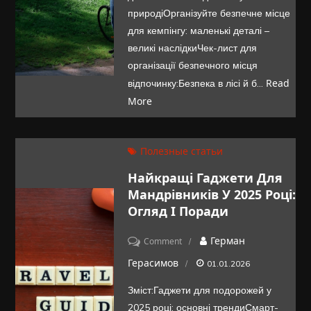
безпечного
природіОрганізуйте безпечне місце
відпочинку
для кемпінгу: маленькі деталі –
на
великі наслідкиЧек-лист для
природі
організації безпечного місця
Read
відпочинку:Безпека в лісі й б…
More
Полезные статьи
Найкращі Гаджети Для
Мандрівників У 2025 Році:
Огляд І Поради
on
Герман
Comment
Найкращі
Герасимов
01.01.2026
гаджети
Зміст:Гаджети для подорожей у
для
2025 році: основні трендиСмарт-