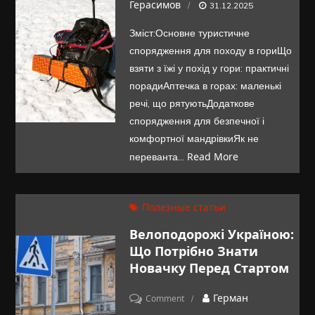
Що
Герасимов
31.12.2025
взяти
Зміст:Основне туристичне
із
спорядження для походу в гориЩо
собою
взяти з їжі у похід у гори: практичні
у
порадиАптечка в горах: маленькі
мандрівку
речі, що рятуютьДодаткове
в
спорядження для безпечної і
комфортної мандрівкиЯк не
гори:
Read More
переванта…
список
необхідного
спорядження
Полезные статьи
Велоподорожі Україною:
Що Потрібно Знати
Новачку Перед Стартом
on
Герман
Comment