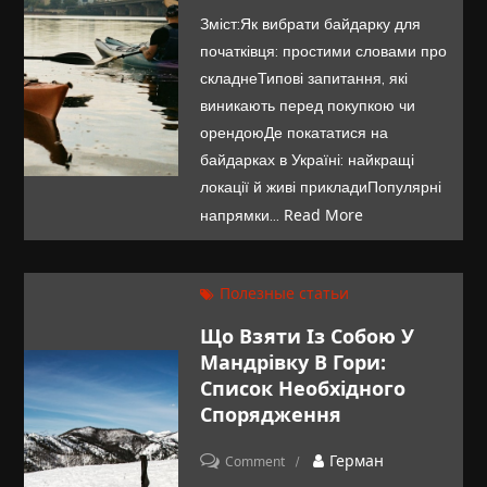
для
Зміст:Як вибрати байдарку для
початківців:
початківця: простими словами про
як
складнеТипові запитання, які
вибрати
виникають перед покупкою чи
байдарку
орендоюДе покататися на
та
байдарках в Україні: найкращі
локації й живі прикладиПопулярні
де
Read More
напрямки…
покататися
в
Україні
Полезные статьи
Що Взяти Із Собою У
Мандрівку В Гори:
Список Необхідного
Спорядження
on
Герман
Comment