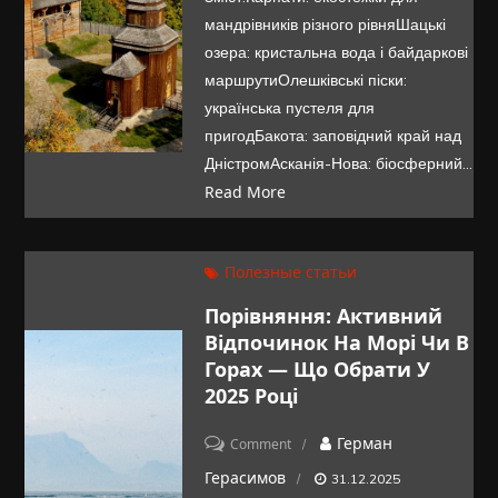
екотуристичних
мандрівників різного рівняШацькі
локацій
озера: кристальна вода і байдаркові
України
маршрутиОлешківські піски:
українська пустеля для
пригодБакота: заповідний край над
ДністромАсканія-Нова: біосферний…
Read More
Полезные статьи
Порівняння: Активний
Відпочинок На Морі Чи В
Горах — Що Обрати У
2025 Році
on
Герман
Comment
Порівняння:
Герасимов
31.12.2025