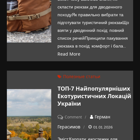
скласти
скласти рюкзак для дводенного
рюкзак
походуЯк правильно вибрати та
для
підготувати туристичний рюкзакЩо
дводенного
взяти у дводенний похід: повний
походу
список речейПринципи пакування
рюкзака в похід: комфорт і бала…
Read More
Полезные статьи
ТОП-7 Найпопулярніших
Екотуристичних Локацій
України
on
Герман
Comment
ТОП-7
Герасимов
01.01.2026
найпопулярніших
Зміст:Карпати: екостежки для