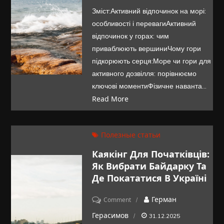
активний
Зміст:Активний відпочинок на морі:
відпочинок
особливості і перевагиАктивний
на
відпочинок у горах: чим
морі
приваблюють вершиниЧому гори
чи
підкорюють серця:Море чи гори для
в
активного дозвілля: порівнюємо
ключові моментиФізичне наванта…
горах
Read More
—
що
обрати
Полезные статьи
у
Каякінг Для Початківців:
2025
Як Вибрати Байдарку Та
році
Де Покататися В Україні
on
Герман
Comment
Каякінг
Герасимов
31.12.2025