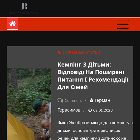
Skip
to
billiarde.com.ua
content
Полезные статьи
Кемпінг З Дітьми:
Відповіді На Поширені
Питання І Рекомендації
Для Сімей
on
Герман
Comment
Кемпінг
Герасимов
02.01.2026
з
Зміст:Як обрати місце для кемпінгу з
дітьми:
дітьми: основні критеріїСписок
відповіді
речей для кемпінгу з дитиною: не