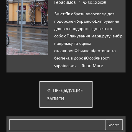
Велоподорожі
Герасимов
30.12.2025
Україною:
Зміст:Як обрати велосипед для
що
подорожей УкраїноюЕкіпірування
потрібно
для велоподорожі: що взяти з
знати
собоюПланування маршруту: вибір
новачку
напрямку та оцінка
перед
складностіФізична підготовка та
безпека в дорозіОсобливості
стартом
Read More
українських …
Навигация
ПРЕДЫДУЩИЕ
ЗАПИСИ
по
записям
Search