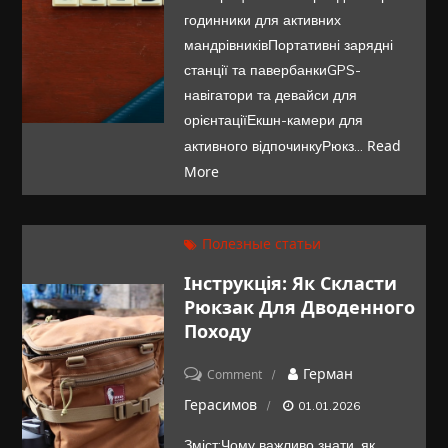
мандрівників
годинники для активних
у
мандрівниківПортативні зарядні
2025
станції та павербанкиGPS-
році:
навігатори та девайси для
орієнтаціїЕкшн-камери для
огляд
Read
активного відпочинкуРюкз…
і
More
поради
Полезные статьи
Інструкція: Як Скласти
Рюкзак Для Дводенного
Походу
on
Герман
Comment
Інструкція:
Герасимов
01.01.2026
як
Зміст:Чому важливо знати, як