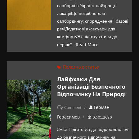
де
сапборді в Україні: найкращі
спробувати,
локаціїЩо потрібно для
що
сапбордингу: спорядження і базові
потрібно
речіДодаткові аксесуари для
комфортуЯк підготуватися до
мати
Read More
першої…
та
на
що
Полезные статьи
звернути
Лайфхаки Для
увагу
Організації Безпечного
Відпочинку На Природі
on
Герман
Comment
Лайфхаки
Герасимов
02.01.2026
для
Зміст:Підготовка до подорожі: ключ
організації
до безпечного відпочинку на