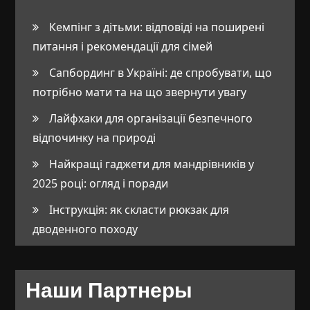
Кемпінг з дітьми: відповіді на поширені
питання і рекомендації для сімей
Сапбординг в Україні: де спробувати, що
потрібно мати та на що звернути увагу
Лайфхаки для організації безпечного
відпочинку на природі
Найкращі гаджети для мандрівників у
2025 році: огляд і поради
Інструкція: як скласти рюкзак для
дводенного походу
Наши Партнеры