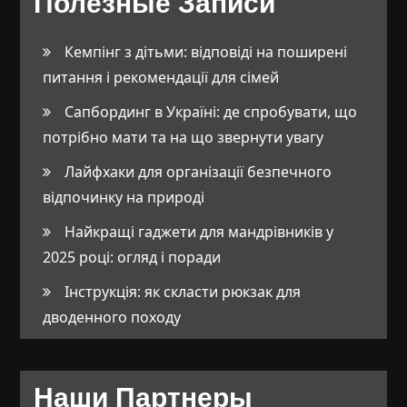
Полезные Записи
Кемпінг з дітьми: відповіді на поширені
питання і рекомендації для сімей
Сапбординг в Україні: де спробувати, що
потрібно мати та на що звернути увагу
Лайфхаки для організації безпечного
відпочинку на природі
Найкращі гаджети для мандрівників у
2025 році: огляд і поради
Інструкція: як скласти рюкзак для
дводенного походу
Наши Партнеры