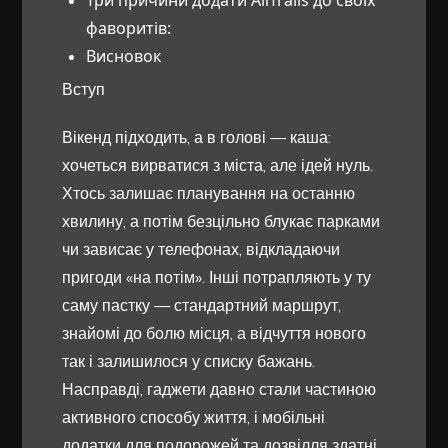
Три причини додати AllTrails до своїх
фаворитів:
Висновок
Вступ
Вікенд підходить, а в голові — каша:
хочеться вирватися з міста, але ідей нуль.
Хтось залишає планування на останню
хвилину, а потім безцільно блукає парками
чи зависає у телефонах, відкладаючи
пригоди «на потім». Інші потрапляють у ту
саму пастку — стандартний маршрут,
знайомі до болю місця, а відчуття нового
так і залишилося у списку бажань.
Насправді, гаджети давно стали частиною
активного способу життя, і мобільні
додатки для подорожей та дозвілля здатні