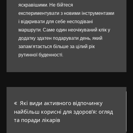
яскравішими. Не бійтеся
експериментувати з новими інструментами
і відкривати для себе несподівані
маршрути. Саме один неочікуваний клік у
додатку здатен подарувати день, який
запам’ятається більше за цілий рік
рутинної буденності.
Навигация
Які види активного відпочинку
по
найбільш корисні для здоров’я: огляд
та поради лікарів
записям