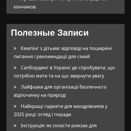
кончиков
Полезные Записи
Кемпінг з дітьми: відповіді на поширені
питання і рекомендації для сімей
Сапбординг в Україні: де спробувати, що
потрібно мати та на що звернути увагу
Лайфхаки для організації безпечного
відпочинку на природі
Найкращі гаджети для мандрівників у
2025 році: огляд і поради
Інструкція: як скласти рюкзак для