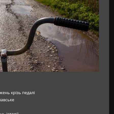
жень крізь педалі
лавське
ць історії