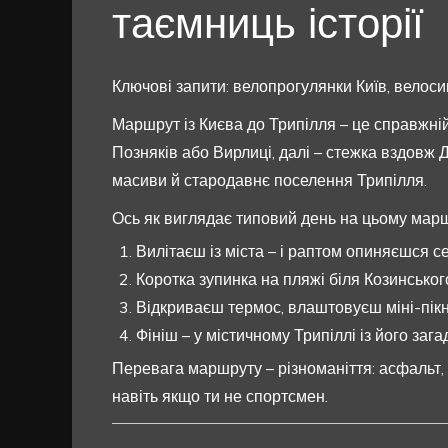
таємниць історії
Ключові запити: велопрогулянки Київ, велос
Маршрут із Києва до Трипілля – це справжній
Позняків або Вирлиці, далі – стежка вздовж Д
масиви й стародавнє поселення Трипілля.
Ось як виглядає типовий день на цьому марш
Вилітаєш із міста – і раптом опиняєшся се
Коротка зупинка на пляжі біля Козинськог
Відкриваєш термос, влаштовуєш міні-пікні
Фініш – у містичному Трипіллі із його зага
Перевага маршруту – різноманіття: асфальт, г
навіть якщо ти не спортсмен.