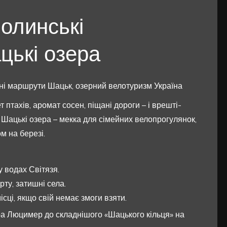
Волинські
ькі озера
ні маршрути Шацьк, озерний велотуризм Україна
 птахів, аромат сосен, піщані дороги – і врешті-
 Шацькі озера – мекка для сімейних велопрогулянок,
м на березі.
 водах Світязя.
ту, затишні села.
ці, якщо свій немає змоги взяти.
ера Люцимер до складнішого «Шацького кільця» на