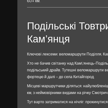
60+ км.
Подільські Товтр
Кам’янця
Ключові лексеми: веломаршрути Поділля, Ка
Хто не бачив світанку над Кам\’янець-Поділь
подільський драйв. Тутешні веломаршрути вед
фортецю й далі – до села Китайгород.
Місцеві маршрутчики діляться: найулюбленіш
км, з неймовірними видами на річку Смотрич 
Тут варто затриматися на нічліг: прокинутися