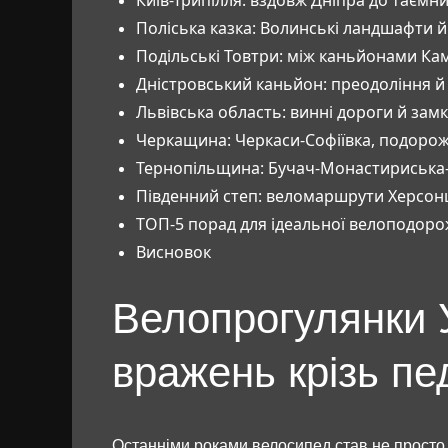
Поліська казка: Волинські ландшафти 
Подільські Товтри: між каньйонами Ка
Дністровський каньйон: преодоління й
Львівська область: винні дороги й зам
Черкащина: Черкаси-Софіївка, подорож
Тернопільщина: Бучач-Монастириська-
Південний степ: веломаршрути Херсонщ
ТОП-5 порад для ідеальної велоподоро
Висновок
Велопрогулянки 
вражень крізь пе
Останніми роками велосипед став не просто