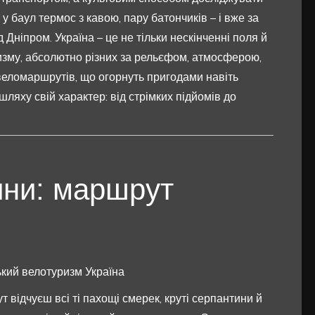
у баул термос з кавою, пару батончиків – і вже за
 Дніпром. Україна – це не тільки нескінченні поля й
изму, абсолютно різних за рельєфом, атмосферою,
веломаршрутів, що огорнуть пригодами навіть
шляху свій характер: від стрімких підйомів до
ини: маршрут
ький велотуризм Україна
т відчуєш всі ті пахощі смерек, круті серпантини й