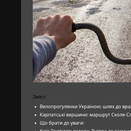
Зміст:
Велопрогулянки Україною: шлях до вра
Карпатські вершини: маршрут Сколе-С
Що брати до уваги:
Київ-Трипілля: вздовж Дніпра до таємни