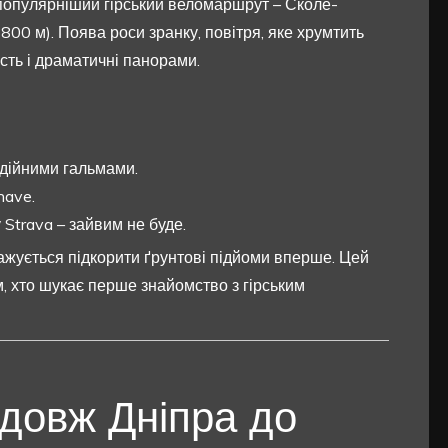
популярніший гірський веломаршрут – Сколе-
800 м). Поява роси зранку, повітря, яке хрумтить
ість і драматичні панорами.
адійними гальмами.
have.
 Strava – зайвим не буде.
наважується підкорити ґрунтові підйоми вперше. Цей
м, хто шукає перше знайомство з гірським
здовж Дніпра до