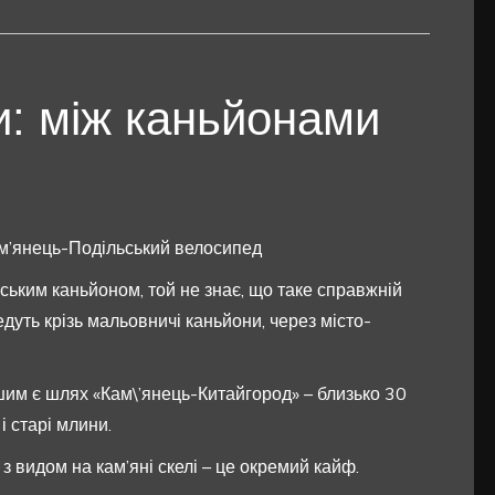
и: між каньйонами
м’янець-Подільський велосипед
ським каньйоном, той не знає, що таке справжній
уть крізь мальовничі каньйони, через місто-
им є шлях «Кам\’янець-Китайгород» – близько 30
і старі млини.
 з видом на кам’яні скелі – це окремий кайф.