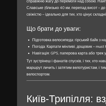
справжню жагу до перемоги над собою. Най
Славське (близько 40 км, перепад висот – до 
свіжістю – ідеально для тих, хто цінує складн
Що брати до уваги:
Підготовка велосипеда: гірський байк з н
Погода: Карпати мінливі, дощовик – must 
Навігація: GPS, паперова карта або трек у
Тут зустрінеш і фанатів спусків, і тих, хто 
маршрут личить і затятим велотуристам, і ти
велоспортом.
Київ-Трипілля: в