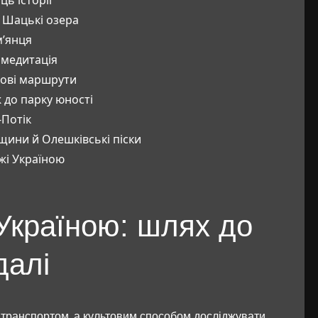
й Шацькі озера
м’янця
 медитація
кові маршрути
 до парку юності
Потік
ини й Олешківські піски
жі Україною
Україною: шлях до
далі
 транспортом, а культовим способом досліджувати