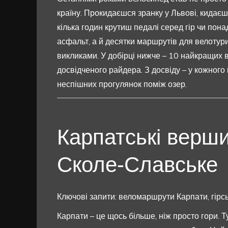
країну. Прокидаєшся зранку у Львові, кидаєш 
кілька годин крутиш педалі серед гір чи понад
асфальт, а й десятки маршрутів для велотур
викликами. У добірці нижче – 10 найкращих 
досвідченого райдера. З досвіду – у кожного 
неспішних прогулянок поміж озер.
Карпатські верш
Сколе-Славське
Ключові запити: веломаршрути Карпати, гірс
Карпати – це щось більше, ніж просто гори. Ту