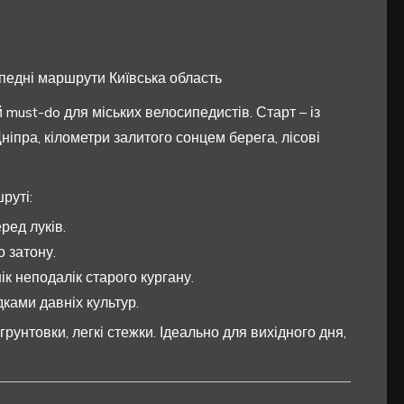
ипедні маршрути Київська область
 must-do для міських велосипедистів. Старт – із
ніпра, кілометри залитого сонцем берега, лісові
руті:
ред луків.
о затону.
к неподалік старого кургану.
дками давніх культур.
рунтовки, легкі стежки. Ідеально для вихідного дня,