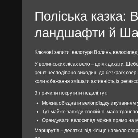
Поліська казка: 
ландшафти й Шац
Ключові запити: велотури Волинь, велосипед
У волинських лісах вело – це як дихати. Щебет
решт несподівано виходиш до безкраїх озер.
коли є бажання змішати активність із релаксо
3 причини покрутити педалі тут:
Можна об’єднати велопоїздку з купанням у
Тут майже завжди спокійно: мало транспор
Орендувати велосипед можна прямо на міс
Маршрутів – десятки: від кільця навколо оз