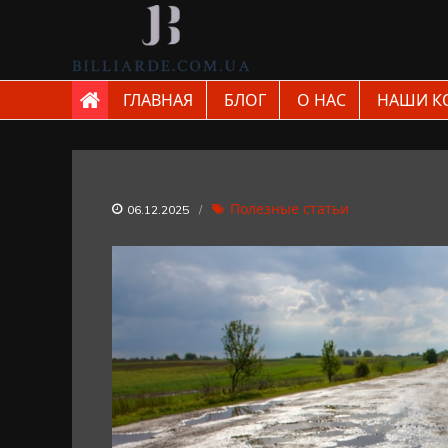
Skip
to
content
billiarde.com.ua
ГЛАВНАЯ
БЛОГ
О НАС
НАШИ К
Полезные статьи
06.12.2025