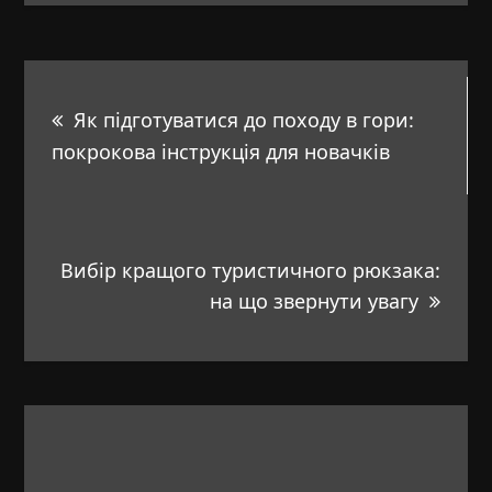
Навигация
Як підготуватися до походу в гори:
по
покрокова інструкція для новачків
записям
Вибір кращого туристичного рюкзака:
на що звернути увагу