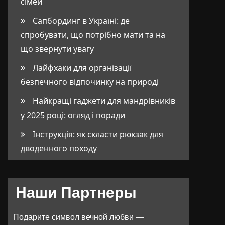
сімей
Сапбординг в Україні: де
спробувати, що потрібно мати та на
що звернути увагу
Лайфхаки для організації
безпечного відпочинку на природі
Найкращі гаджети для мандрівників
у 2025 році: огляд і поради
Інструкція: як скласти рюкзак для
дводенного походу
Наши Партнеры
Подарите символ вечной любви —