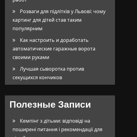
Розваги для підлітків у Львові: чому
картинг для дітей став таким
популярним
Как настроить и доработать
автоматические гаражные ворота
своими руками
Лучшая сыворотка против
секущихся кончиков
Полезные Записи
Кемпінг з дітьми: відповіді на
поширені питання і рекомендації для