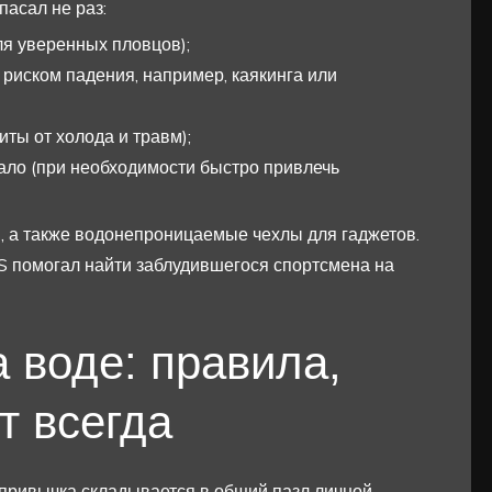
пасал не раз:
ля уверенных пловцов);
риском падения, например, каякинга или
иты от холода и травм);
ало (при необходимости быстро привлечь
, а также водонепроницаемые чехлы для гаджетов.
S помогал найти заблудившегося спортсмена на
а воде: правила,
т всегда
 привычка складывается в общий пазл личной