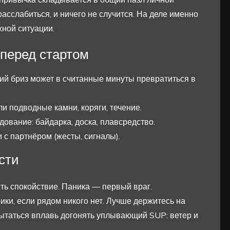
 расслабиться, и ничего не случится. На деле именно
ной ситуации.
перед стартом
кий бриз может в считанные минуты превратиться в
ли подводные камни, коряги, течение.
ование: байдарка, доска, плавсредство.
 с партнёром (жесты, сигналы).
сти
ять спокойствие. Паника — первый враг.
рики, если рядом никого нет. Лучше держитесь на
пытаться вплавь догонять уплывающий SUP: ветер и