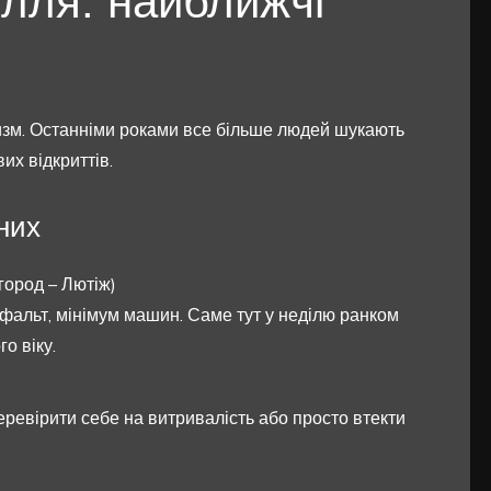
ілля: найближчі
изм. Останніми роками все більше людей шукають
их відкриттів.
них
город – Лютіж)
сфальт, мінімум машин. Саме тут у неділю ранком
го віку.
перевірити себе на витривалість або просто втекти