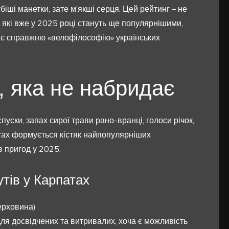
іші манетки, зате м’якші серця. Цей рейтинг – не
, які вже у 2025 році стануть ще популярнішими,
кає справжню «велофілософію» українських
, яка не набридає
уски, запах сирої трави рано-вранці, голоси річок,
тах формується кістяк найпопулярніших
 пригод у 2025.
тів у Карпатах
ерховина)
я досвідчених та витривалих, хоча є можливість