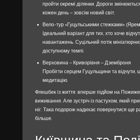
пройти окремі ділянки. Дороги змінюються
кожен день – зовсім новий світ.
Вело-тур «Гуцульськими стежками» (Ярем
Ідеальний варіант для тих, хто хоче відч
навантажень. Суцільний потік мініатюрних
доступному темпі.
Верховина – Криворівня – Дземброня
Пробігти серцем Гуцульщини та відчути, щ
медитацію.
Флешбек із життя: вперше підйом на Пожижев
виживання. Але зустріч із пастухом, який пр
ніг. Така подорож надихає повернутися ще ра
більше.