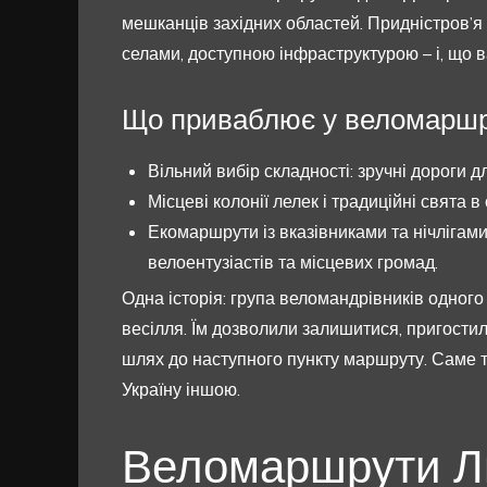
мешканців західних областей. Придністров’
селами, доступною інфраструктурою – і, що 
Що приваблює у веломаршру
Вільний вибір складності: зручні дороги д
Місцеві колонії лелек і традиційні свята 
Екомаршрути із вказівниками та нічлігами
велоентузіастів та місцевих громад.
Одна історія: група веломандрівників одного
весілля. Їм дозволили залишитися, пригости
шлях до наступного пункту маршруту. Саме т
Україну іншою.
Веломаршрути Л