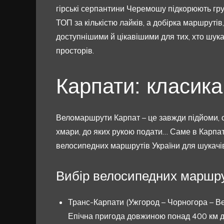
гірські серпантини Черемошу підкорюють груб
ТОП за кількістю лайків, а добірка маршрутів
доступнішими й цікавішими для тих, хто шу
просторів.
Карпати: класика
Веломаршрути Карпат – це завжди підйоми, сп
хмари, до яких рукою подати… Саме в Карпа
велосипедних маршрутів України для шукачів
Вибір велосипедних маршру
Транс-Карпати (Ужгород – Чорногора – В
Епічна пригода довжиною понад 400 км дл