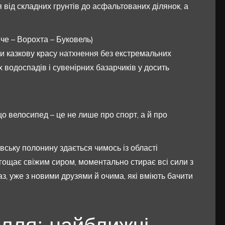
 від складних грунтів до асфальтованих ділянок, а
че – Ворохта – Буковель)
ути казкову красу натхнення без екстремальних
 водоспадів і сувенірних базарчиків у досить
о велосипед – це не лише про спорт, а й про
ську полонину здається чимось із області
игощає свіжим сиром, моментально стирає всі сили з
з, уже з новими друзями й очима, які вміють бачити