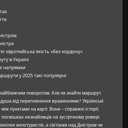
тах
ття
ністром
ністра
: європейська якість «без кордону»
ту в Україні
ні напрямки
ршрути у 2025 такі популярні
найближчим поворотом. Але як знайти маршрут,
ся душа від переповнення враженнями? Українські
іж пунктами на карті. Вони – справжні історії,
 і посмішках незнайомців на зустрічному ровері.
енілих велотуристів, а світанки над Дністром чи