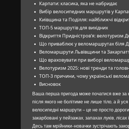
Карпати: класика, яка не набридає
Вибір велосипедних маршрутів у Карпа
Київщина та Поділля: найближчі відкри
ТОП-5 маршрутів для вихідних
Відкриття Придністров’я: велотуризм Д
Що приваблює у веломаршрутах біля Д
Веломаршрути Львівщини та Закарпаття
Що враховувати при виборі веломаршру
Велотуризм 2025: нові тренди та голов
ТОП-3 причини, чому українські велома
Висновок
Ваша перша пригода може початися вже за 
після якого не болітиме не лише тіло, а й у
велосипедні маршрути – це не просто дороги м
закарбовані у пейзажах, запахах луків, лісах
Десь там мрійники-новачки зустрічають закор