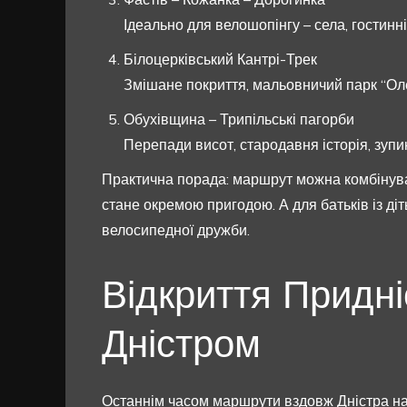
Ідеально для велошопінгу – села, гостинн
Білоцерківський Кантрі-Трек
Змішане покриття, мальовничий парк “Олек
Обухівщина – Трипільські пагорби
Перепади висот, стародавня історія, зупин
Практична порада: маршрут можна комбінува
стане окремою пригодою. А для батьків із діт
велосипедної дружби.
Відкриття Придні
Дністром
Останнім часом маршрути вздовж Дністра н