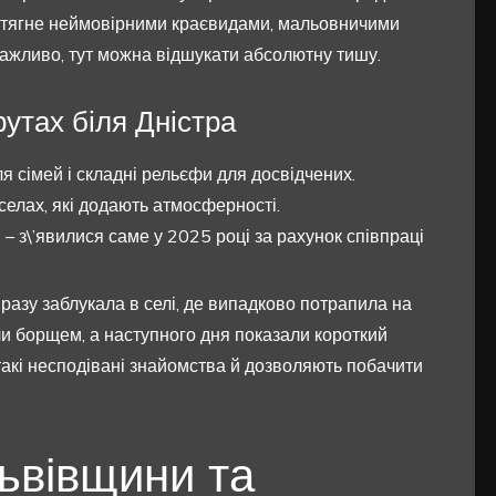
я тягне неймовірними краєвидами, мальовничими
важливо, тут можна відшукати абсолютну тишу.
тах біля Дністра
ля сімей і складні рельєфи для досвідчених.
в селах, які додають атмосферності.
 – з\’явилися саме у 2025 році за рахунок співпраці
 разу заблукала в селі, де випадково потрапила на
ли борщем, а наступного дня показали короткий
акі несподівані знайомства й дозволяють побачити
ьвівщини та