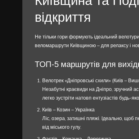
Київщина та Под
відкриття
Не тільки гори формують ідеальний велотур
веломаршрути Київщиною – для релаксу і нов
ТОП-5 маршрутів для вихід
Велотрек «Дніпровські схили» (Київ – Виш
Незабутні краєвиди на Дніпро, зручний а
легко зустріти натовп ентузіастів будь-яко
Київ – Козин – Українка
Ліс, озера, затишні пляжі. Ідеально, щоб 
від міського гулу.
Фастів – Кожанка – Дорогинка