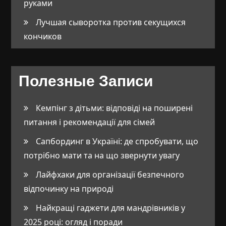
руками
Лучшая сыворотка против секущихся
кончиков
Полезные Записи
Кемпінг з дітьми: відповіді на поширені
питання і рекомендації для сімей
Сапбординг в Україні: де спробувати, що
потрібно мати та на що звернути увагу
Лайфхаки для організації безпечного
відпочинку на природі
Найкращі гаджети для мандрівників у
2025 році: огляд і поради