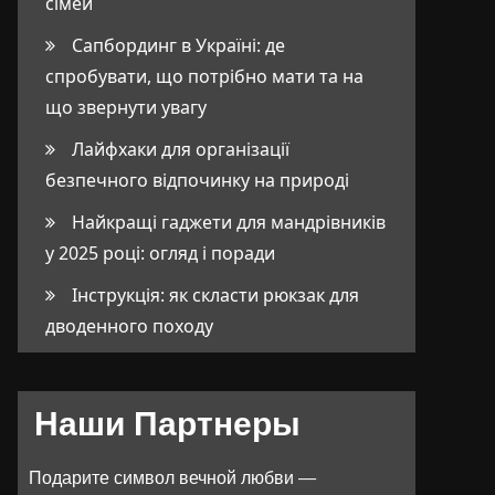
сімей
Сапбординг в Україні: де
спробувати, що потрібно мати та на
що звернути увагу
Лайфхаки для організації
безпечного відпочинку на природі
Найкращі гаджети для мандрівників
у 2025 році: огляд і поради
Інструкція: як скласти рюкзак для
дводенного походу
Наши Партнеры
Подарите символ вечной любви —