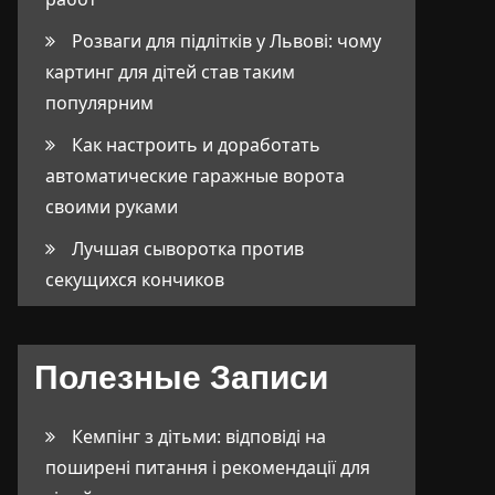
Розваги для підлітків у Львові: чому
картинг для дітей став таким
популярним
Как настроить и доработать
автоматические гаражные ворота
своими руками
Лучшая сыворотка против
секущихся кончиков
Полезные Записи
Кемпінг з дітьми: відповіді на
поширені питання і рекомендації для