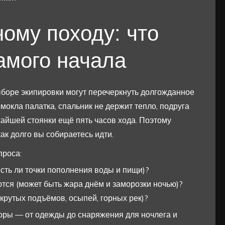
ному походу: что
амого начала
боре экипировки могут перечеркнуть долгожданное
мокла палатка, спальник не держит тепло, подруга
жайшей стоянки ещё пять часов хода. Поэтому
как долго вы собираетесь идти.
проса:
есть ли точки пополнения воды и пищи)?
тся (может быть жара днём и заморозки ночью)?
крутых подъёмов, осыпей, горных рек)?
 горы — от одежды до снаряжения для ночлега и