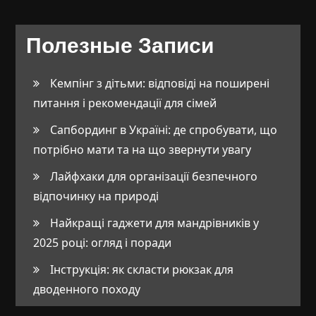
Полезные Записи
Кемпінг з дітьми: відповіді на поширені
питання і рекомендації для сімей
Сапбординг в Україні: де спробувати, що
потрібно мати та на що звернути увагу
Лайфхаки для організації безпечного
відпочинку на природі
Найкращі гаджети для мандрівників у
2025 році: огляд і поради
Інструкція: як скласти рюкзак для
дводенного походу