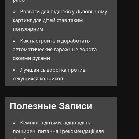
Розваги для підлітків у Львові: чому
картинг для дітей став таким
популярним
Как настроить и доработать
автоматические гаражные ворота
своими руками
Лучшая сыворотка против
секущихся кончиков
Полезные Записи
Кемпінг з дітьми: відповіді на
поширені питання і рекомендації для