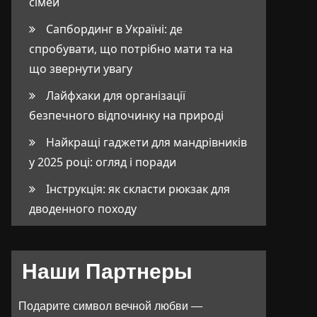
сімей
Сапбординг в Україні: де
спробувати, що потрібно мати та на
що звернути увагу
Лайфхаки для організації
безпечного відпочинку на природі
Найкращі гаджети для мандрівників
у 2025 році: огляд і поради
Інструкція: як скласти рюкзак для
дводенного походу
Наши Партнеры
Подарите символ вечной любви —