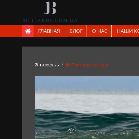
Skip
to
content
billiarde.com.ua
ГЛАВНАЯ
БЛОГ
О НАС
НАШИ К
Полезные статьи
19.09.2025