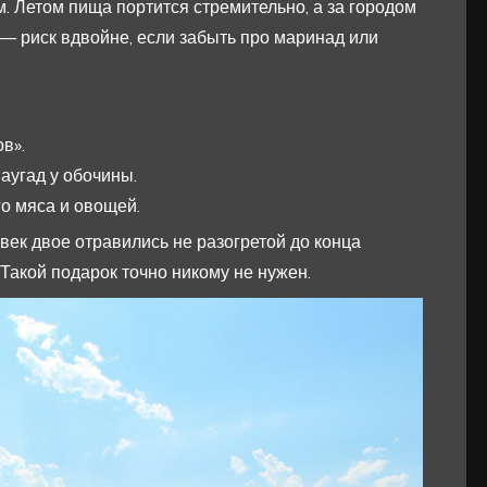
. Летом пища портится стремительно, а за городом
— риск вдвойне, если забыть про маринад или
в».
аугад у обочины.
го мяса и овощей.
век двое отравились не разогретой до конца
 Такой подарок точно никому не нужен.