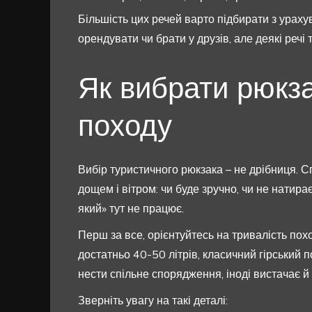
Більшість цих речей варто підбирати з урах
орендувати чи брати у друзів, але деякі реч
Як вибрати рюкз
походу
Вибір туристичного рюкзака – не дрібниця. С
дощем і вітром: чи буде зручно, чи не натира
який» тут не працює.
Перш за все, орієнтуйтесь на тривалість пох
достатньо 40-50 літрів, класичний гірський по
нести спільне спорядження, іноді вистачає й
Зверніть увагу на такі деталі: