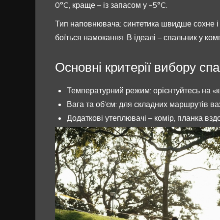
0°C, краще – із запасом у -5°C.
Тип наповнювача: синтетика швидше сохне і с
боїться намокання. В ідеалі – спальник у ком
Основні критерії вибору сп
Температурний режим: орієнтуйтесь на «к
Вага та об’єм: для складних маршрутів ва
Додаткові утеплювачі – комір, планка взд