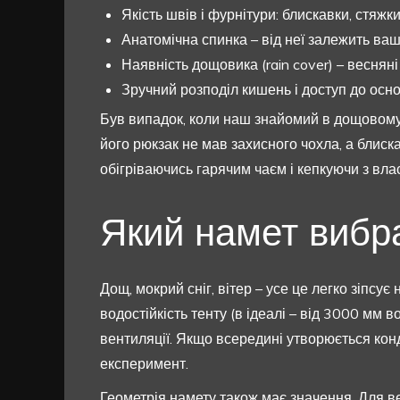
Якість швів і фурнітури: блискавки, стяжк
Анатомічна спинка – від неї залежить ваш
Наявність дощовика (rain cover) – веснян
Зручний розподіл кишень і доступ до осно
Був випадок, коли наш знайомий в дощовому
його рюкзак не мав захисного чохла, а блиск
обігріваючись гарячим чаєм і кепкуючи з вла
Який намет вибра
Дощ, мокрий сніг, вітер – усе це легко зіпсу
водостійкість тенту (в ідеалі – від 3000 мм
вентиляції. Якщо всередині утворюється ко
експеримент.
Геометрія намету також має значення. Для в