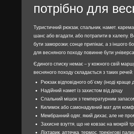
потрібно для вес
Туристичний рюкзак, спальник, намет, каремат
шанс або вгадати, або потрапити в халепу. 
бути заморозки; сонце припікає, а з іншого б
для весняного походу повинне бути універсал
Єдиного списку немає – у кожного свій марш
весняного походу складається з таких речей:
Рюкзак відповідного обʼєму (іноді краще 
Надійний намет із захистом від дощу
Спальний мішок з температурним запасо
Килимок або самонадувний мат для комфо
Мембранний одяг, який дихає, але не про
Захисне взуття, що не ковзає на мокрій тр
Ліхтарик, аптечка, термос, трекінгові пали