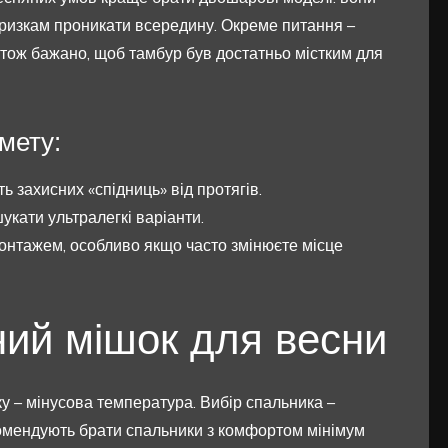
бризкам проникати всередину. Окреме питання –
, тож бажано, щоб тамбур був достатньо містким для
мету:
ь захисних «спідниць» від протягів.
укати ультралегкі варіанти.
онтажем, особливо якщо часто змінюєте місце
ний мішок для весни
нку – мінусова температура. Вибір спальника –
комендують брати спальники з комфортом мінімум