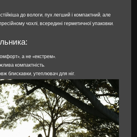
тійкіша до вологи, пух легший і компактний, але
пресійному чохлі, всередині герметичної упаковки.
альника:
омфорт», а не «екстрем».
жлива компактність.
овж блискавки, утеплювач для ніг.