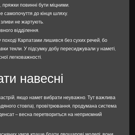
и, пряжки повинні бути міцними.
е самопочуття до кінця шляху.
і зливи не жартують.
вного відділення.
 поході Карпатами лишився без сухих речей, бо
авки текли. У підсумку добу пересиджували у наметі,
сної легковажності.
ти навесні
є настрій, якщо намет вибрати неуважно. Тут важлива
 водяного стовпа), провітрювання, продумана система
нденсат – весна перетвориться на неприємний
есняних умов краще брати двошарові моделі: вони