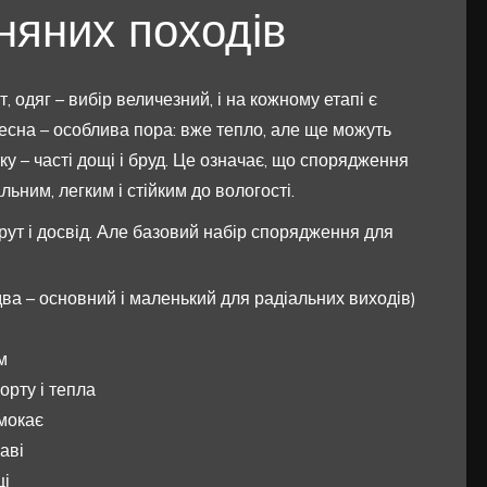
няних походів
, одяг – вибір величезний, і на кожному етапі є
Весна – особлива пора: вже тепло, але ще можуть
оку – часті дощі і бруд. Це означає, що спорядження
ьним, легким і стійким до вологості.
рут і досвід. Але базовий набір спорядження для
два – основний і маленький для радіальних виходів)
м
рту і тепла
мокає
аві
ці