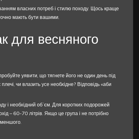
уванням власних потреб і стилю походу. Щось краще
і точно мають бути вашими.
ак для весняного
пробуйте уявити, що тягнете його не один день під
є плечі, чи влазить усе необхідне? Відповідь «аби
оду і необхідний обʼєм. Для коротких подорожей
хід – 60-70 літрів. Якщо це група і не потрібно
 меншого.