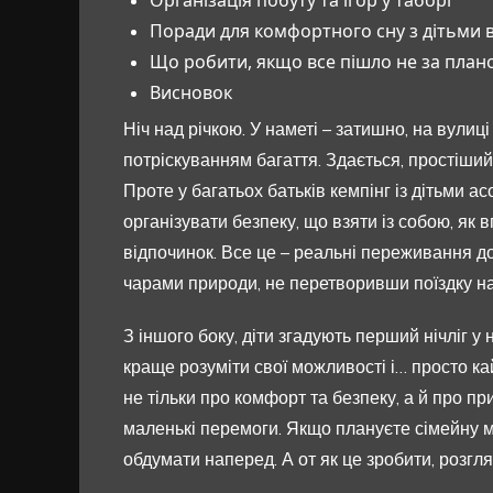
Поради для комфортного сну з дітьми в
Що робити, якщо все пішло не за план
Висновок
Ніч над річкою. У наметі – затишно, на вулиці 
потріскуванням багаття. Здається, простіший 
Проте у багатьох батьків кемпінг із дітьми ас
організувати безпеку, що взяти із собою, як 
відпочинок. Все це – реальні переживання дор
чарами природи, не перетворивши поїздку на
З іншого боку, діти згадують перший нічліг у
краще розуміти свої можливості і… просто к
не тільки про комфорт та безпеку, а й про пр
маленькі перемоги. Якщо плануєте сімейну м
обдумати наперед. А от як це зробити, розгл