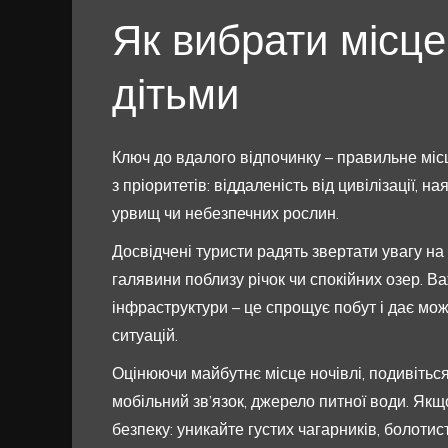
Як вибрати місце
дітьми
Ключ до вдалого відпочинку – правильне місц
з пріоритетів: віддаленість від цивілізації, н
урвищ чи небезпечних рослин.
Досвідчені туристи радять звертати увагу на 
галявини поблизу річок чи спокійних озер. В
інфраструктури – це спрощує побут і дає мо
ситуацій.
Оцінюючи майбутнє місце ночівлі, подивіться,
мобільний зв’язок, джерело питної води. Якщ
безпеку: уникайте густих чагарників, болотис