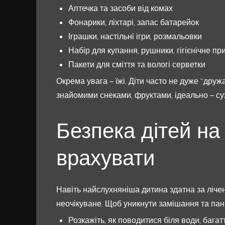
Аптечка та засоби від комах
Фонарики, ліхтарі, запас батарейок
Іграшки, настільні ігри, розмальовки
Набір для купання, рушники, гігієнічне п
Пакети для сміття та вологі серветки
Окрема увага – їжі. Діти часто не дуже “дру
знайомими снеками, фруктами, ідеально – с
Безпека дітей на
врахувати
Навіть найслухняніша дитина здатна за ліче
неочікуване. Щоб уникнути замішання та пані
Розкажіть, як поводитися біля води, багаття