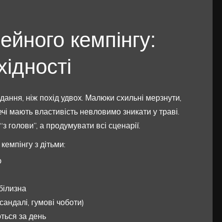
ейного кемпінгу:
хідності
дання, ніж похід удвох. Малюки схильні мерзнути,
ечі мають властивість невловимо зникати у траві.
з голови”, а продумувати всі сценарії.
кемпінгу з дітьми:
ю
білизна
сандалі, гумові чоботи)
ються за день