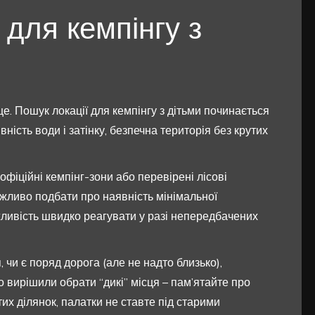
 для кемпінгу з
е. Пошук локації для кемпінгу з дітьми починається
аявність води і затінку, безпечна територія без крутих
офіційні кемпінг-зони або перевірені лісові
ажливо подбати про наявність мінімальної
жливість швидко реагувати у разі непередбачених
 чи є поряд дорога (але не надто близько),
о вирішили обрати “дикі” місця – пам’ятайте про
тих ділянок, палатки не ставте під старими