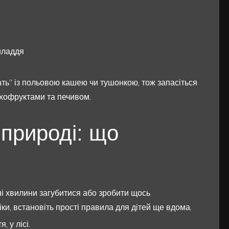
риладдя
жать” із польовою кашею чи тушонкою, тож запасіться
ухофруктами та печивом.
 природі: що
ні хвилини загубитися або зробити щось
ки, встановіть прості правила для дітей ще вдома.
, у лісі.