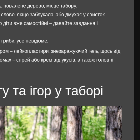
ь, повалене дерево, місце табору.
слово, якщо заблукала, або дмухає у свисток.
 діти вже самостійні – давайте завдання і
 гриби, усе невідоме.
ором – лейкопластири, знезаражуючий гель, щось від
омах – спрей або крем від укусів, а також головні
у та ігор у таборі