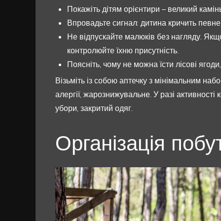
Покажіть дітям орієнтири – великий камін
Впровадьте сигнал: дитина кричить певне 
Не відпускайте малюків без нагляду. Якщо
контролюйте їхню присутність.
Поясніть, чому не можна їсти лісові ягоди,
Візьміть із собою аптечку з мінімальним наб
алергії, жарознижувальне. У разі активності к
убори, закритий одяг.
Організація побут