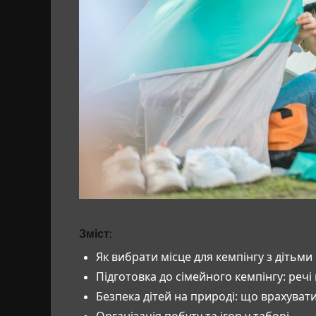
Зміст:
Як вибрати місце для кемпінгу з дітьми
Підготовка до сімейного кемпінгу: речі
Безпека дітей на природі: що врахуват
Організація побуту та ігор у таборі