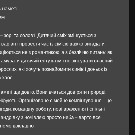
 наметі
ом
– зорі та солов’ї. Дитячий сміх змішується з
варіант провести час із сім’єю важко вигадати.
оціюється не з романтикою, а з безліччю питань: як
вгамувати дитячий ентузіазм і не зіпсувати власний
ослих, які хочуть познайомити синів і доньок із
 хаос.
 наметі ще довго. Вони вчаться довіряти природі,
айфують. Організоване сімейне кемпінгування – це
игоди, командну роботу, нові враження і спільні
андрівку з ночівлею просто неба – варто все
янемо докладно.