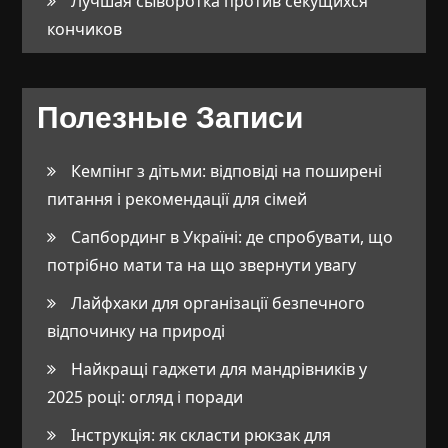
Лучшая сыворотка против секущихся
кончиков
Полезные Записи
Кемпінг з дітьми: відповіді на поширені
питання і рекомендації для сімей
Сапбординг в Україні: де спробувати, що
потрібно мати та на що звернути увагу
Лайфхаки для організації безпечного
відпочинку на природі
Найкращі гаджети для мандрівників у
2025 році: огляд і поради
Інструкція: як скласти рюкзак для