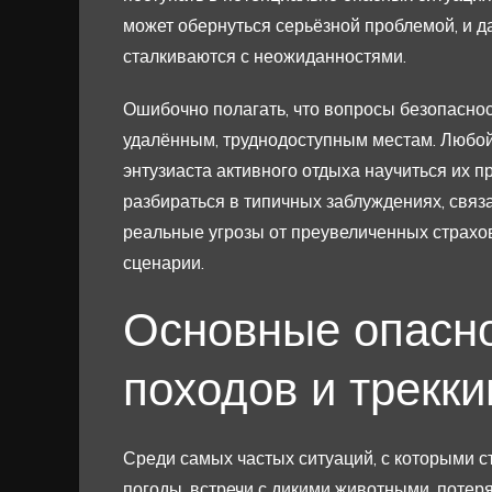
может обернуться серьёзной проблемой, и 
сталкиваются с неожиданностями.
Ошибочно полагать, что вопросы безопасно
удалённым, труднодоступным местам. Любой
энтузиаста активного отдыха научиться их 
разбираться в типичных заблуждениях, связа
реальные угрозы от преувеличенных страхов
сценарии.
Основные опасно
походов и трекки
Среди самых частых ситуаций, с которыми 
погоды, встречи с дикими животными, потер