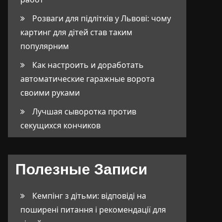
Розваги для підлітків у Львові: чому
картинг для дітей став таким
популярним
Как настроить и доработать
автоматические гаражные ворота
своими руками
Лучшая сыворотка против
секущихся кончиков
Полезные Записи
Кемпінг з дітьми: відповіді на
поширені питання і рекомендації для