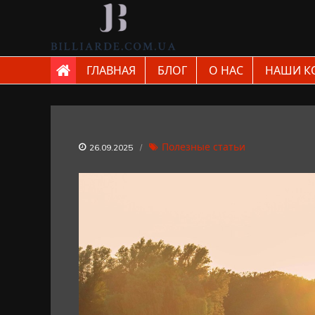
Skip
to
content
billiarde.com.ua
ГЛАВНАЯ
БЛОГ
О НАС
НАШИ К
Полезные статьи
26.09.2025