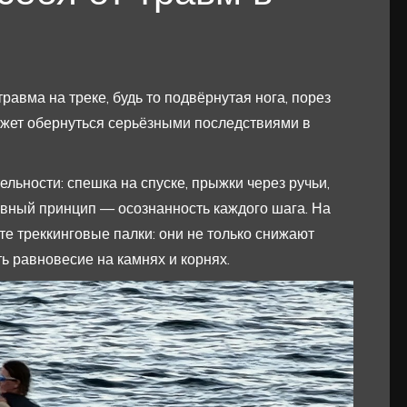
авма на треке, будь то подвёрнутая нога, порез
ожет обернуться серьёзными последствиями в
льности: спешка на спуске, прыжки через ручьи,
вный принцип — осознанность каждого шага. На
те треккинговые палки: они не только снижают
ть равновесие на камнях и корнях.