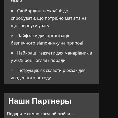
сімей
Сапбординг в Україні: де
спробувати, що потрібно мати та на
що звернути увагу
Лайфхаки для організації
безпечного відпочинку на природі
Найкращі гаджети для мандрівників
у 2025 році: огляд і поради
Інструкція: як скласти рюкзак для
дводенного походу
Наши Партнеры
Подарите символ вечной любви —