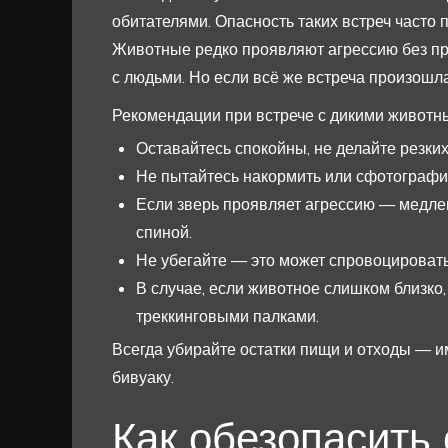
обитателями. Опасность таких встреч часто п
Животные редко проявляют агрессию без при
с людьми. Но если всё же встреча произошла
Рекомендации при встрече с дикими животн
Оставайтесь спокойны, не делайте резки
Не пытайтесь накормить или сфотографир
Если зверь проявляет агрессию — медлен
спиной.
Не убегайте — это может спровоцироват
В случае, если животное слишком близко,
треккинговыми палками.
Всегда убирайте остатки пищи и отходы — и
бивуаку.
Как обезопасить 