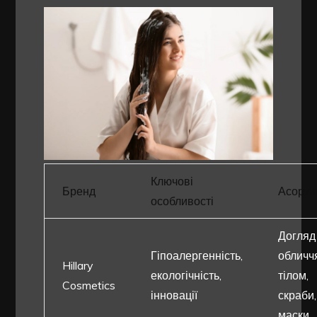
Ключові
Бренд
Асорти
особливості
Догляд
Гіпоалергенність,
обличч
Hillary
екологічність,
тілом,
Cosmetics
інновації
скраби,
маски