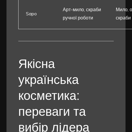
Арт-мило, скраби
Мило, о
Sapo
ручної роботи
скраби
Якісна
українська
косметика:
переваги та
вибір лідера