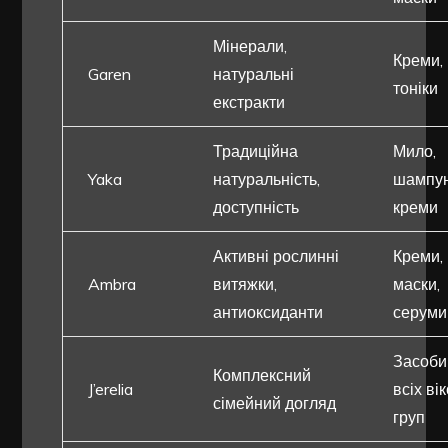
Мінерали,
Креми, 
Garen
натуральні
тоніки
екстракти
Традиційна
Мило,
Yaka
натуральність,
шампун
доступність
креми
Активні рослинні
Креми,
Ambra
витяжки,
маски,
антиоксиданти
серуми
Засоби
Комплексний
J’erelia
всіх ві
сімейний догляд
груп